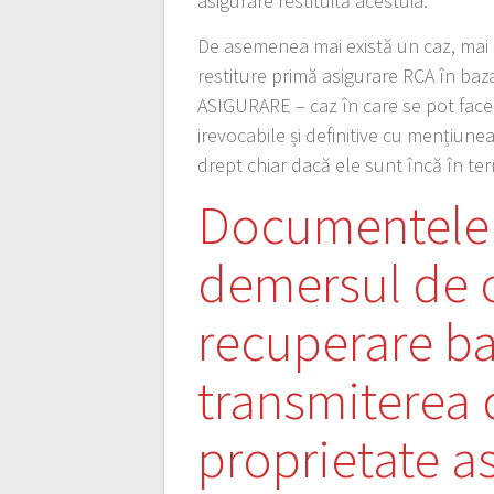
asigurare restituită acestuia.
De asemenea mai există un caz, mai 
restiture primă asigurare RCA în ba
ASIGURARE – caz în care se pot face s
irevocabile și definitive cu mențiune
drept chiar dacă ele sunt încă în ter
Documentele 
demersul de o
recuperare ban
transmiterea 
proprietate a