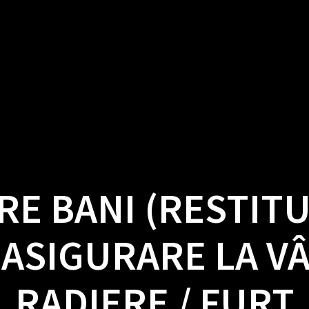
ICII ȘI PRODUSE
CALCULATOR ONLINE A
CUM TE AJUTĂM?
B
E BANI (RESTITUI
 ASIGURARE LA VÂ
RADIERE / FURT