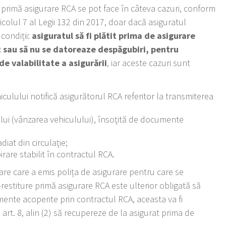
 primă asigurare RCA se pot face în câteva cazuri, conform
ticolul 7 al Legii 132 din 2017, doar dacă asiguratul
condiții:
asiguratul să fi plătit prima de asigurare
tit sau să nu se datoreaze despăgubiri, pentru
e valabilitate a asigurării
, iar aceste cazuri sunt
iculului notifică asigurătorul RCA referitor la transmiterea
lui (vânzarea vehiculului), însoţită de documente
diat din circulaţie;
rare stabilit în contractul RCA.
rare care a emis polița de asigurare pentru care se
estiture primă asigurare RCA este ulterior obligată să
ente acoperite prin contractul RCA, aceasta va fi
 art. 8, alin (2) să recupereze de la asigurat prima de