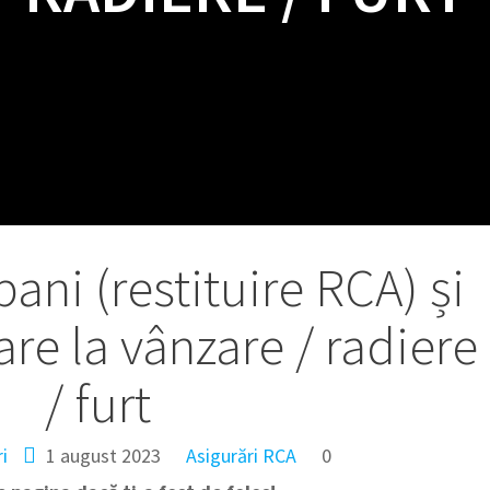
ani (restituire RCA) și
are la vânzare / radiere
/ furt
i
1 august 2023
Asigurări RCA
0