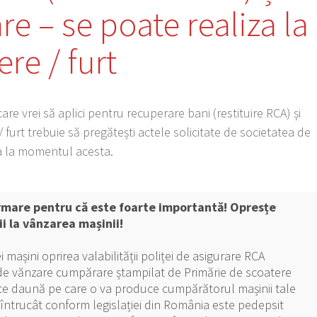
re – se poate realiza la
ere / furt
are vrei să aplici pentru recuperare bani (restituire RCA) și
/ furt trebuie să pregătești actele solicitate de societatea de
la la momentul acesta.
rmare pentru că este foarte importantă! Opresțe
ii la vânzarea mașinii!
șini oprirea valabilității poliței de asigurare RCA
 de vănzare cumpărare ștampilat de Primărie de scoatere
ice daună pe care o va produce cumpărătorul mașinii tale
 întrucât conform legislației din România este pedepsit