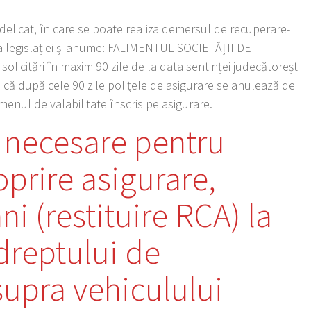
delicat, în care se poate realiza demersul de recuperare-
za legislației și anume: FALIMENTUL SOCIETĂȚII DE
olicitări în maxim 90 zile de la data sentinței judecătorești
a că după cele 90 zile polițele de asigurare se anulează de
menul de valabilitate înscris pe asigurare.
necesare pentru
prire asigurare,
i (restituire RCA) la
dreptului de
supra vehiculului