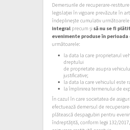
Demersurile de recuperare-restiture
legislației în vigoare prevăzute în ar
îndeplinește cumulativ următoarele 
integral
precum și
să nu se fi plă
evenimente produse în perioada d
următoarele:
la data la care proprietarul veh
dreptului
de proprietate asupra vehiculu
justificative;
la data la care vehiculul este ra
la împlinirea termenului de expi
În cazul în care societatea de asigu
efectuează demersul de recuperare-r
plătească despagubiri pentru evenim
îndreptățită, conform legii 132/2017,