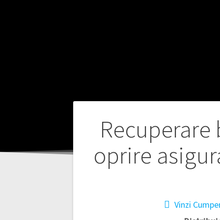
Navigare
Recuperare b
în
oprire asigur
articole
Vinzi Cumper