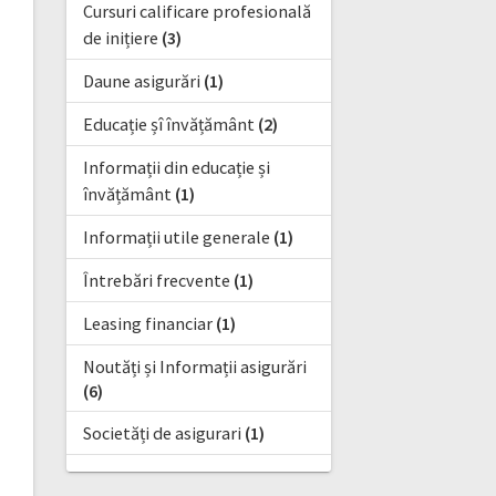
Cursuri calificare profesională
de inițiere
(3)
Daune asigurări
(1)
Educație șî învățământ
(2)
Informații din educație și
învățământ
(1)
Informații utile generale
(1)
Întrebări frecvente
(1)
Leasing financiar
(1)
Noutăți și Informații asigurări
(6)
Societăți de asigurari
(1)