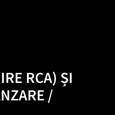
SIGURĂRI
ASIGURĂRI
CURSURI
LOG
CONTACT
ACASĂ
BLOG
TERMENII ȘI CONDIȚIILE SITE-ULUI
RE RCA) ȘI
NZARE /