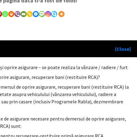
e pagina dacă ti-a fost de folos!
[Close]
i oprire asigurare – se poate realiza la vânzare / radiere / furt
rire asigurare, recuperare bani (restituire RCA)?
rsul de oprire asigurare, recuperare bani (restituire RCA) la
tate asupra vehiculului (vânzarea vehiculului), radiere a
re sau prin casare (inclusiv Programele Rabla), dezmembrare
ile de asigurare necesare pentru demersul de oprire asigurare,
 RCA) sunt:
e pentru recuperare-restituire primă asigurare RCA