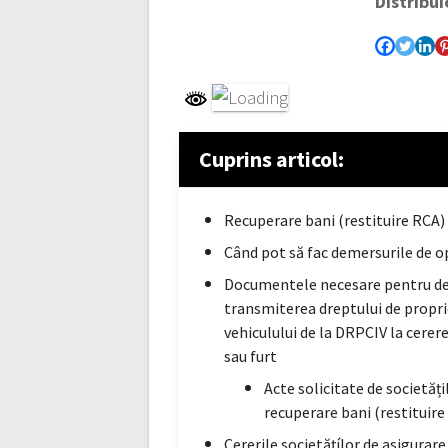
Distribui
Cuprins articol:
Recuperare bani (restituire RCA) ș
Când pot să fac demersurile de op
Documentele necesare pentru deme
transmiterea dreptului de proprie
vehiculului de la DRPCIV la cere
sau furt
Acte solicitate de societăț
recuperare bani (restituire
Cererile societățílor de asigurar