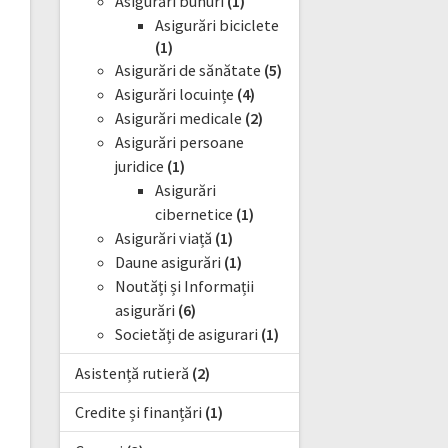
Asigurări bunuri
(1)
Asigurări biciclete
(1)
Asigurări de sănătate
(5)
Asigurări locuințe
(4)
Asigurări medicale
(2)
Asigurări persoane
juridice
(1)
Asigurări
cibernetice
(1)
Asigurări viață
(1)
Daune asigurări
(1)
Noutăți și Informații
asigurări
(6)
Societăți de asigurari
(1)
Asistență rutieră
(2)
Credite și finanțări
(1)