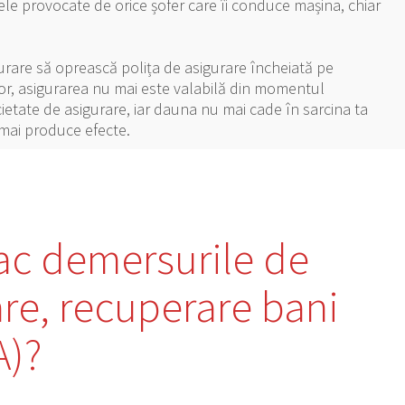
ele provocate de orice șofer care îi conduce mașina, chiar
igurare să oprească polița de asigurare încheiată pe
or, asigurarea nu mai este valabilă din momentul
societate de asigurare, iar dauna nu mai cade în sarcina ta
mai produce efecte.
ac demersurile de
are, recuperare bani
A)?