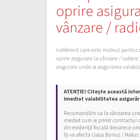
oprire asigura
vânzare / radi
Indiferent care este motivul pentru c
oprire asigurare la vânzare / radiere 
asigurare unde ai asigurarea valabi
ATENȚIE! Citește această info
imediat valabilitatea asigurăr
Recomandăm ca la vânzarea unei ma
imediat cum ai primit contractul
din evidență fiscală deoarece or
îți va afecta clasa Bonus / Malus