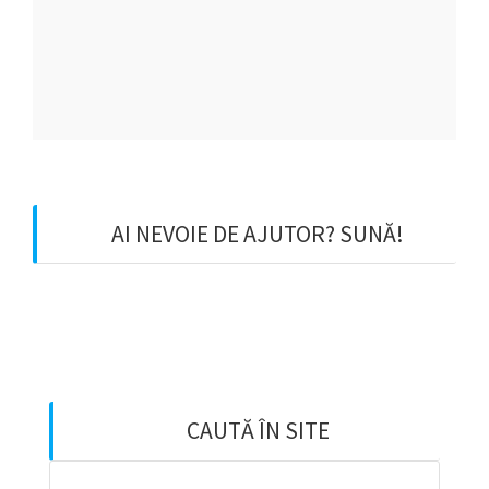
ASIGURĂRI ONLINE
Apasă aici!
AI NEVOIE DE AJUTOR? SUNĂ!
0728987803
CAUTĂ ÎN SITE
Caută