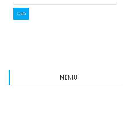
după:
Facebook
Twitter
Instagram
MENIU
Asigurări
(43)
Asigurări animale
(1)
Asigurări auto
(12)
Asigurări CASCO
(3)
Asigurări RCA
(9)
Asigurări bunuri
(1)