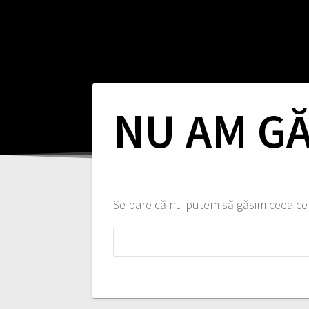
NU AM GĂ
Se pare că nu putem să găsim ceea ce c
Caută
după: