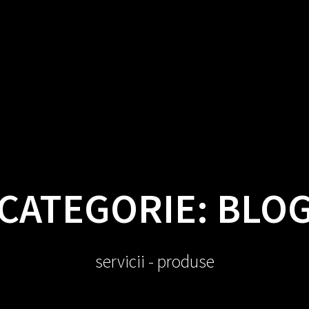
ICII ȘI PRODUSE
CALCULATOR ONLINE A
CUM TE AJUTĂM?
B
CATEGORIE:
BLO
servicii - produse