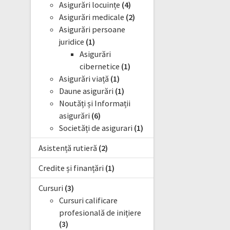
Asigurări locuințe
(4)
Asigurări medicale
(2)
Asigurări persoane
juridice
(1)
Asigurări
cibernetice
(1)
Asigurări viață
(1)
Daune asigurări
(1)
Noutăți și Informații
asigurări
(6)
Societăți de asigurari
(1)
Asistență rutieră
(2)
Credite și finanțări
(1)
Cursuri
(3)
Cursuri calificare
profesională de inițiere
(3)