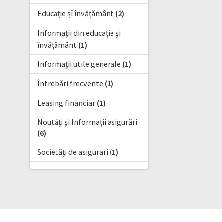
Educație șî învățământ
(2)
Informații din educație și
învățământ
(1)
Informații utile generale
(1)
Întrebări frecvente
(1)
Leasing financiar
(1)
Noutăți și Informații asigurări
(6)
Societăți de asigurari
(1)