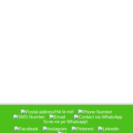
Str. Intrarea Doinei nr. 3, ap. 1, sat Dumbravita, jud.
Timis, 307160
info@vinzicumperi.ro
+40728987803
© 2026 Vinzi Cumperi. Construit folosind WordPress și
tema OnePage Express
.
Hai la noi!
Scrie-ne pe Whatsapp!