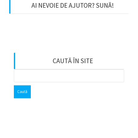
AI NEVOIE DE AJUTOR? SUNĂ!
0728987803
CAUTĂ ÎN SITE
Caută
după:
Facebook
Twitter
Instagram